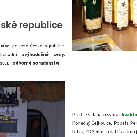
eské republice
vína
po celé České republice.
obchodní
zvýhodněné ceny
.
ístup i
odborné poradenství
.
Přijďte si k nám vybrat
kvalitn
Konečný Čejkovice, Popela Per
Nitra, ZD Sedlec a další známá