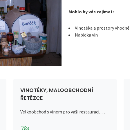
Mohlo by vás zajímat:
Vinotéka a prostory vhodné 
Nabídka vín
VINOTÉKY, MALOOBCHODNÍ
ŘETĚZCE
Velkoobchod s vínem pro vaši restauraci,…
Více