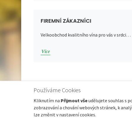
FIREMNÍ ZÁKAZNÍCI
Velkoobchod kvalitního vína pro vás v srdci…
Více
Používáme Cookies
Kliknutím na
Přijmout vše
udělujete souhlas s p
© 2022 karbula.cz |
GDPR
zobrazování a chování webových stránek, k analýz
lze změnit v nastavení cookies.