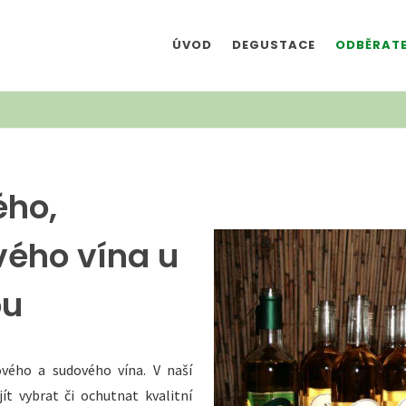
ÚVOD
DEGUSTACE
ODBĚRATE
ého,
vého vína u
ou
vého a sudového vína. V naší
ít vybrat či ochutnat kvalitní