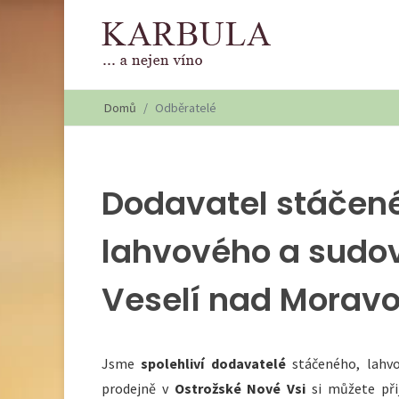
Domů
Odběratelé
Dodavatel stáčen
lahvového a sudo
Veselí nad Morav
Jsme
spolehliví dodavatelé
stáčeného, lahvo
prodejně v
Ostrožské Nové Vsi
si můžete přij