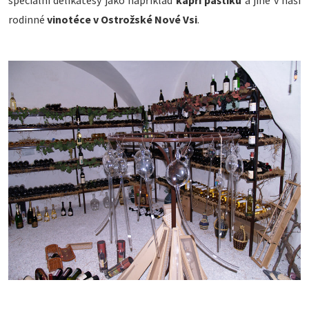
speciální delikatesy jako například
kapří paštiku
a jiné v naší
rodinné
vinotéce v Ostrožské Nové Vsi
.